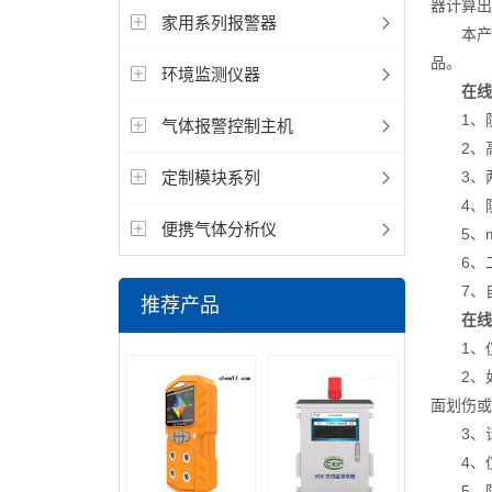
器计算出
家用系列报警器
本产品
品。
环境监测仪器
在线
1、防爆
气体报警控制主机
2、高
定制模块系列
3、两
4、防
便携气体分析仪
5、m2
6、二线
7、自
推荐产品
在线
1、仪
2、如
面划伤或
3、请
4、仪
5、防