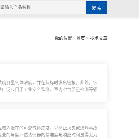
你的位置：
首页
> 技术文章
精确测量气体浓度，并在超标时发出警报。此外，它
器广泛应用于工业安全监测、室内空气质量检测等领
测仪由多个关键部件构成，每个部件都发挥着重要的
些组成部件的功能特点：1、传感器：传感器是核心的
。不同类型的传感器用于监测不同种类的气体，如一
间
区域内潜在的可燃气体浓度，以防止火灾或爆炸事故
专业的角度评估该仪器的精准度与响应时间显得尤为