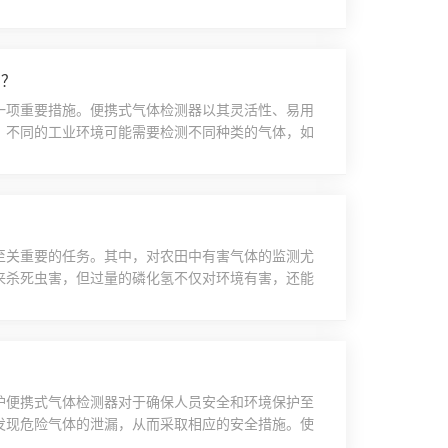
通过对比仪器读数与实际气体浓度的差异来评估。可
精准度的因素包括传感器的性能、仪器的校准以及环
可燃气体有很高的选择性和灵敏度，从而确保了检测
测？
一项重要措施。便携式气体检测器以其灵活性、易用
。不同的工业环境可能需要检测不同种类的气体，如
适合特定需求的气体检测器是至关重要的。考虑因素
时检测多种气体的能力。其次，对于使用该设备的工
。工作人员应接受专业培训，熟悉各种气体的潜在危
至关重要的任务。其中，对农田中有害气体的监测尤
来杀死虫害，但过量的磷化氢不仅对环境有害，还能
农业领域的应用显得尤为重要。便携式磷化氢检测仪
。它通常具有小巧轻便、操作简单和反应迅速等特
种仪器通常采用电化学传感器或光电离检测技术，能
护便携式气体检测器对于确保人员安全和环境保护至
发现危险气体的泄漏，从而采取相应的安全措施。使
作手册，了解其工作原理、技术参数以及操作方法。