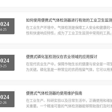
重要。精准度是指检测仪器测量结果的准确性，它通常
燃气体检测仪应能提供与真实值接近的测量结果。影响
境条件等。例如，高质量的催化燃烧传感器能够对特定
结果的精确...
如何使用便携式气体检测器进行有效的工业卫生监
2024
在工业生产环境中，气体检测是保障工人安全和健康的
4-25
性和快速响应特性，成为了工业卫生监测中常用的工具
可燃性气体、有毒气体或氧气缺乏等状况。因此，选取
包括检测器的检测范围、灵敏度、响应时间以及能否同
作人员来说，充分了解设备的操作方法和特点是必要的
害、检测器...
便携式磷化氢检测仪在农业领域的应用探讨
2024
在现代农业生产中，保障作物生长的健康与安全是一项
3-25
为关键。磷化氢是一种常见的农药残留气体，它可以用
危害到工作人员的健康。因此，便携式磷化氢检测仪在
是一种专门设计用于快速、现场检测磷化氢气体的仪器
点，使得农业工作者能够在田间地头进行即时检测。这
够准确测量出...
便携式气体检测器的使用维护指南
2024
在工业生产、科研实验以及日常生活中，正确使用和维
2-26
关重要。一个精准可靠的气体检测器能够帮助我们及时
用便携式气体检测器之前，用户需要仔细阅读设备的操