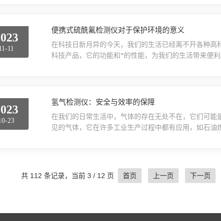
换。产品特点：探测器供电24V±5%，探测器功耗＜2.
低，显示清晰适应不同光线环境，能直观显示浓度，单位，
便携式硫酰氟检测仪对于保护环境的意义
2023
在科技日新月异的今天，我们的生活已经离不开各种高
11-11
科技产品，它的功能和*的性能，为我们的生活带来便
一定的危害。因此，对硫酰氟的检测和控制就显得尤为
技术，操作复杂，而且检测结果往往受到多种因素的影
出现，改变了这一现状。便携式硫酰氟检测仪是一种小
测出环境...
氢气检测仪：安全与效率的保障
2023
在我们的日常生活中，气体的存在无处不在，它们可能
10-23
见的气体，它在许多工业生产过程中都有应用，如石油
气体，如果泄漏，可能会引发严重的安全事故。因此，
仪的重要性所在。氢气检测仪是一种专门用于检测氢气
旦检测到氢气浓度超过安全范围，就会立即发出警报，
备在许多需...
共 112 条记录，当前 3 / 12 页
首页
上一页
下一页