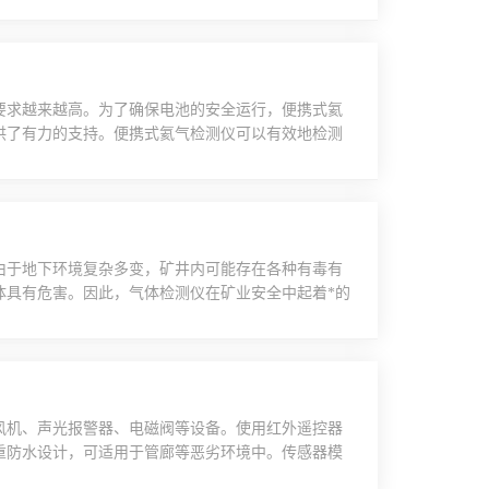
，因此，选择适合的检测器型号和传感器类型是至关
可靠性，以下几点是需要特别注意的：1.定期校
要求越来越高。为了确保电池的安全运行，便携式氦
供了有力的支持。便携式氦气检测仪可以有效地检测
于电池的安全性能至关重要。通过对电池进行氦气检
使用过程中的安全性能。此外，该仪器还可以对电池
。该仪器可以有效地检测电池的内部结构。在新能源
由于地下环境复杂多变，矿井内可能存在各种有毒有
体具有危害。因此，气体检测仪在矿业安全中起着*的
气体浓度。通过安装该仪器，矿工们可以随时了解矿
现气体浓度超过安全标准，矿工们可以立即采取措
了解矿井内的气体分布情况，为采矿作业提供有力的
风机、声光报警器、电磁阀等设备。使用红外遥控器
重防水设计，可适用于管廊等恶劣环境中。传感器模
接识别传感器型号和标定参数。方便后期维护和替