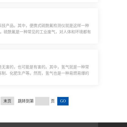
5W。采用数码管LED显示，使用寿命长亮度高功耗
报警，故障等信息。内嵌ST的32...
科技产品。其中，便携式硫酰氟检测仪就是这样一种
利。硫酰氟是一种常见的工业废气，对人体和环境都有
重要。传统的硫酰氟检测方法通常需要专业的设备和
响，准确性不高。然而，随着科技的发展，该仪器的
型、轻便、易于携带的设备，它可以实时、准确地检
是无害的，也可能是有害的。其中，氢气就是一种常
炼制、化肥生产等。然而，氢气也是一种易燃易爆的
对氢气的检测和监控是非常重要的。这就是氢气检测
浓度的设备。它可以实时监测环境中氢气的浓度，一
以便人们采取相应的措施，防止事故的发生。这种设
末页
跳转到第
页