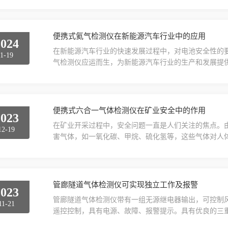
不同的气体检测器可能针对的目标气体和使用环境不同
重要的。在使用过程中，为了确保气体检测器的准确性和
准：即使是...
便携式氦气检测仪在新能源汽车行业中的应用
2024
在新能源汽车行业的快速发展过程中，对电池安全性的
1-19
气检测仪应运而生，为新能源汽车行业的生产和发展提
电池的密封性能。在新能源汽车中，电池的密封性能对
测，可以有效地检测电池的密封性能，从而确保电池在
的密封性能进行定量分析，为电池的优化设计提供依据
汽车中，电...
便携式六合一气体检测仪在矿业安全中的作用
2023
在矿业开采过程中，安全问题一直是人们关注的焦点。
12-19
害气体，如一氧化碳、甲烷、硫化氢等，这些气体对人
作用。便携式六合一气体检测仪可以实时监测矿井内的
井内的气体浓度，从而判断是否存在安全隐患。一旦发
施，避免事故的发生。此外，该仪器还可以帮助矿工们
技术支持。...
管廊隧道气体检测仪可实现独立工作及报警
2023
管廊隧道气体检测仪带有一组无源继电器输出，可控制
11-21
遥控控制，具有电源、故障、报警提示。具有优良的三
块可自行更换，厂家出厂已经再带标定数据，探测器直