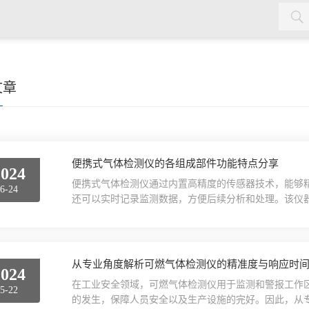
文章
便携式气体检测仪的各组成部件功能特点分享
2024
便携式气体检测仪通过内置高精度的传感器技术，能够
6-24
还可以实时记录监测数据，方便后续分析和处理。该仪
域，是保障生产和人员安全的重要仪器。便携式气体检
功能以确保准确监测和及时警报危险性气体。以下是这
部件之一，负责探测周围环境中存在的气体种类和浓度
氧化碳、...
从专业角度解析可燃气体检测仪的精准度与响应时
2024
在工业安全领域，可燃气体检测仪用于监测和警报工作
5-22
的发生，保障人员安全以及生产设施的完好。因此，从