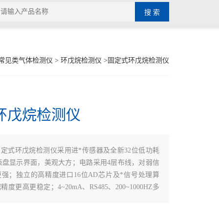
常见类气体检测仪
>
环戊烷检测仪
>固定式环戊烷检测仪
环戊烷检测仪
固定式环戊烷检测仪采用进*传感器及全新32位低功耗
表盘显示界面，美观大方；电路采用4层布线，对弱信
强；独立的高精度进口16位AD芯片及*信号处理算
度更高更稳定；4~20mA、RS485、200~1000HZ多
选择，方便接入各种报警控制器、PLC、DCS等控制
构设计可应用在各种危险的工业场所。