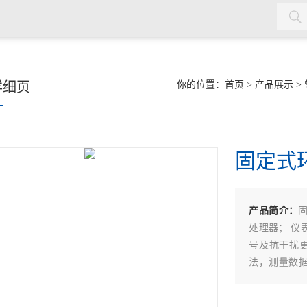
详细页
你的位置：
首页
>
产品展示
>
固定式
产品简介：
处理器； 仪
号及抗干扰更
法，测量数据精
种输出信号可
系统；防爆结