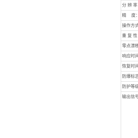
分
辨 率
精
度
操作方
重
复 性
零点漂
响应时
恢复时
防爆标
防护等
输出信