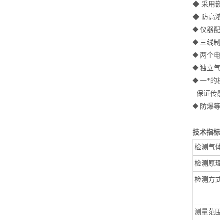
◆
采用
◆
防高
仪器
◆
三线制
◆
两个
◆
独立
◆
一*的
◆
保证传
防爆等
◆
技术
检测气
检测原
检测方
测量范