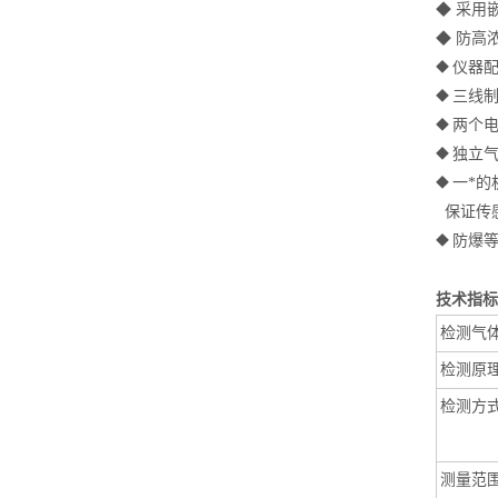
◆
采用
◆
防高
仪器
◆
三线制
◆
两个
◆
独立
◆
一*的
◆
保证传
防爆等
◆
技术
检测气
检测原
检测方
测量范