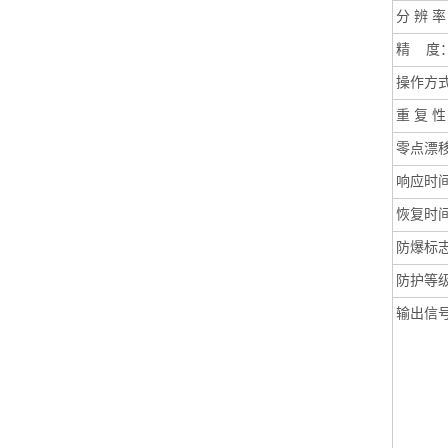
分
辨 率
精
度
操作方
重
复 性
零点漂
响应时
恢复时
防爆标
防护等
输出信