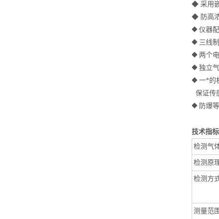
◆
采用
◆
防高
仪器
◆
三线制
◆
两个
◆
独立
◆
一*的
◆
保证传
防爆等
◆
技术
检测气
检测原
检测方
测量范