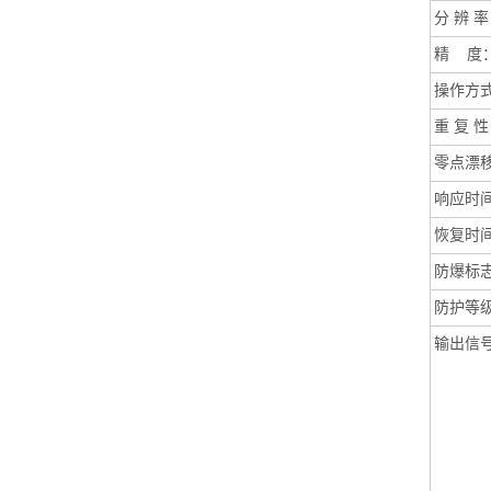
分
辨 率
精
度
操作方
重
复 性
零点漂
响应时
恢复时
防爆标
防护等
输出信