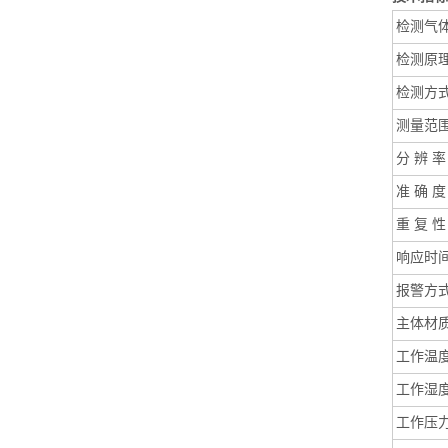
检测气
检测原
检测方
测量范
分 辨 
准 确 
重 复 
响应时
报警方
主体材
工作温
工作湿
工作压