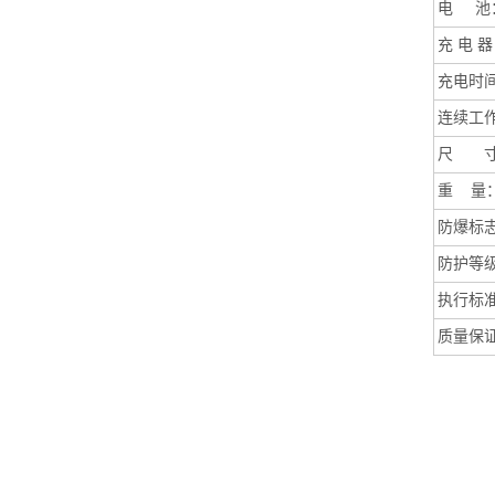
电 池
充 电 
充电时
连续工
尺 寸
重 量
防爆标
防护等
执行标
质量保