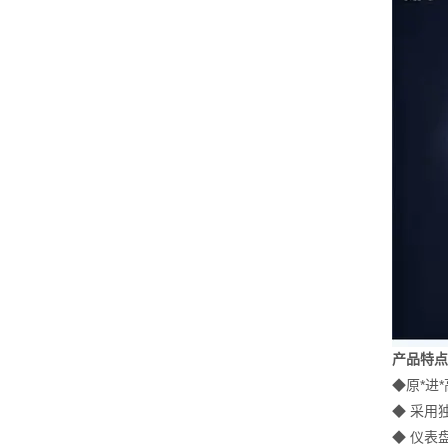
产品特
◆
原*进
◆ 采用
◆
仪表