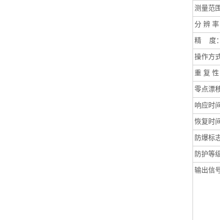
测量范
分
辨 率
精
度
操作方
重
复 性
零点漂
响应时
恢复时
防爆标
防护等
输出信