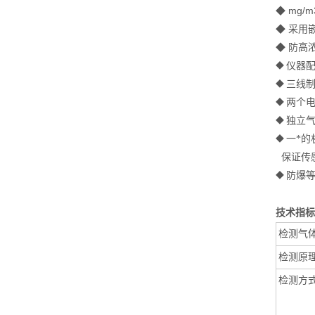
◆ mg/
◆
采用
◆
防高
仪器
◆
三线制
◆
两个
◆
独立
◆
一*的
◆
保证传
防爆等
◆
技术
检测气
检测原
检测方