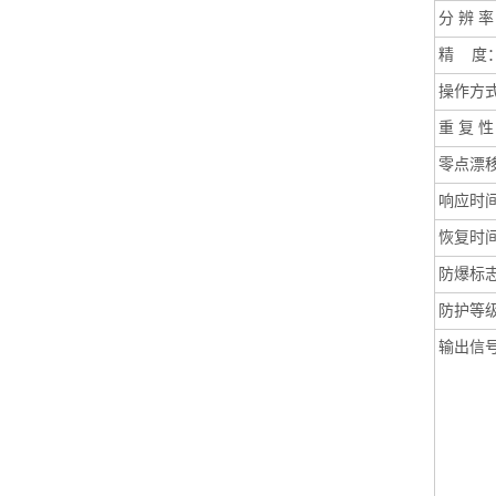
分
辨 率
精
度
操作方
重
复 性
零点漂
响应时
恢复时
防爆标
防护等
输出信