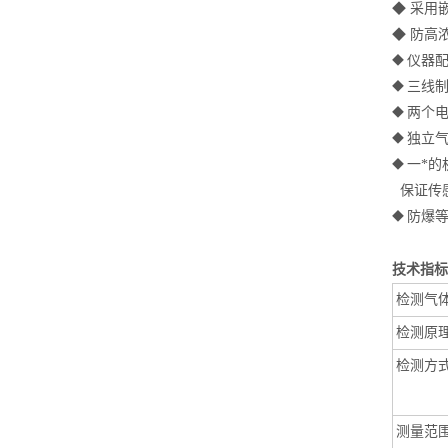
◆
采用
◆
防高
仪器
◆
三线制
◆
两个
◆
独立
◆
一*的
◆
保证传
防爆等
◆
技术
检测气
检测原
检测方
测量范